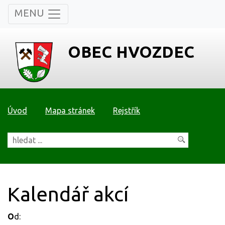
MENU
OBEC HVOZDEC
Úvod
Mapa stránek
Rejstřík
Kalendář akcí
O
d: