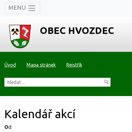
MENU
OBEC HVOZDEC
Úvod
Mapa stránek
Rejstřík
Kalendář akcí
O
d: