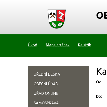
O
Úvod
Mapa stránek
Rejstřík
Ka
ÚŘEDNÍ DESKA
O
d:
OBECNÍ ÚŘAD
ÚŘAD ONLINE
D
o:
SAMOSPRÁVA