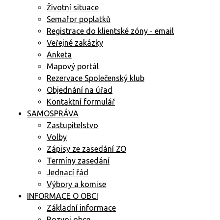
Životní situace
Semafor poplatků
Registrace do klientské zóny - email
Veřejné zakázky
Anketa
Mapový portál
Rezervace Společenský klub
Objednání na úřad
Kontaktní formulář
SAMOSPRÁVA
Zastupitelstvo
Volby
Zápisy ze zasedání ZO
Termíny zasedání
Jednací řád
Výbory a komise
INFORMACE O OBCI
Základní informace
Rozvoj obce