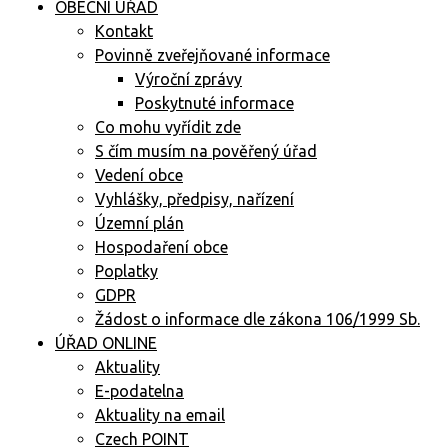
OBECNÍ ÚŘAD
Kontakt
Povinně zveřejňované informace
Výroční zprávy
Poskytnuté informace
Co mohu vyřídit zde
S čím musím na pověřený úřad
Vedení obce
Vyhlášky, předpisy, nařízení
Územní plán
Hospodaření obce
Poplatky
GDPR
Žádost o informace dle zákona 106/1999 Sb.
ÚŘAD ONLINE
Aktuality
E-podatelna
Aktuality na email
Czech POINT