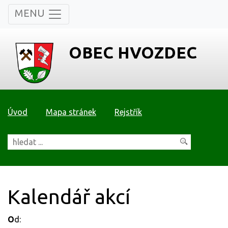
MENU
OBEC HVOZDEC
Úvod
Mapa stránek
Rejstřík
Kalendář akcí
O
d: