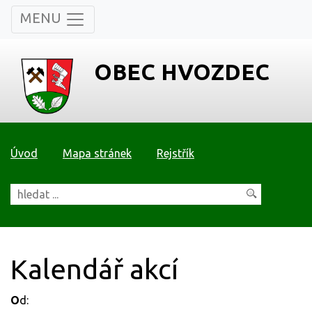
MENU
OBEC HVOZDEC
Úvod
Mapa stránek
Rejstřík
Kalendář akcí
O
d: