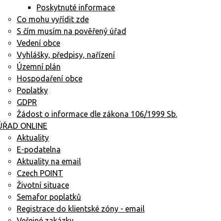
Poskytnuté informace
Co mohu vyřídit zde
S čím musím na pověřený úřad
Vedení obce
Vyhlášky, předpisy, nařízení
Územní plán
Hospodaření obce
Poplatky
GDPR
Žádost o informace dle zákona 106/1999 Sb.
ÚŘAD ONLINE
Aktuality
E-podatelna
Aktuality na email
Czech POINT
Životní situace
Semafor poplatků
Registrace do klientské zóny - email
Veřejné zakázky