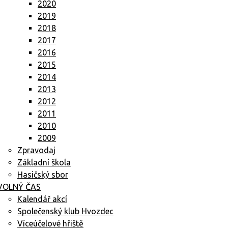
2020
2019
2018
2017
2016
2015
2014
2013
2012
2011
2010
2009
Zpravodaj
Základní škola
Hasičský sbor
VOLNÝ ČAS
Kalendář akcí
Společenský klub Hvozdec
Víceúčelové hřiště