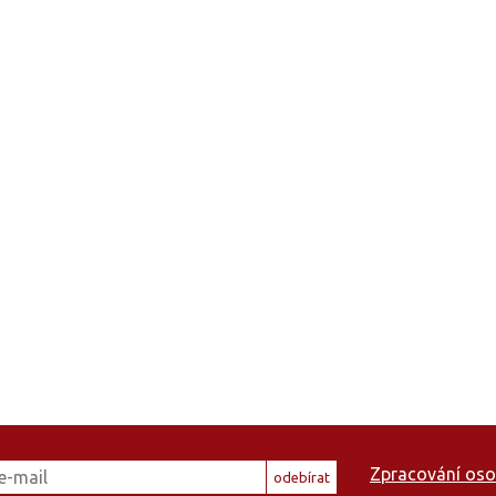
Zpracování oso
odebírat