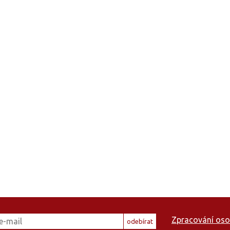
Zpracování oso
odebírat