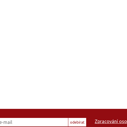
Zpracování oso
odebírat