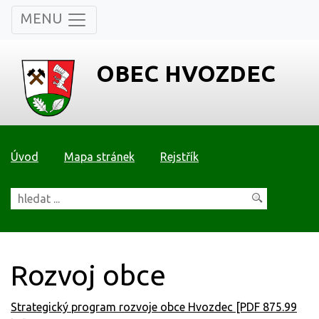
MENU
OBEC HVOZDEC
Úvod
Mapa stránek
Rejstřík
Rozvoj obce
Strategický program rozvoje obce Hvozdec [PDF 875.99