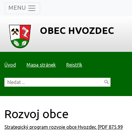
MENU
OBEC HVOZDEC
Úvod
Mapa stránek
Rejstřík
Rozvoj obce
Strategický program rozvoje obce Hvozdec [PDF 875.99