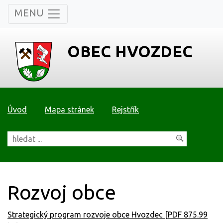
MENU
OBEC HVOZDEC
Úvod
Mapa stránek
Rejstřík
Rozvoj obce
Strategický program rozvoje obce Hvozdec [PDF 875.99