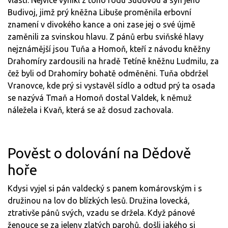
vlasti. Nejvíce vynikl z toho rodu Sudovou a syn jeho
Budivoj, jimž prý kněžna Libuše proměnila erbovní
znamení v divokého kance a oni zase jej o své újmě
zaměnili za svinskou hlavu. Z pánů erbu sviňské hlavy
nejznámější jsou Tuňa a Homoň, kteří z návodu kněžny
Drahomíry zardousili na hradě Tetíně kněžnu Ludmilu, za
čež byli od Drahomíry bohatě odměněni. Tuňa obdržel
Vranovce, kde prý si vystavěl sídlo a odtud prý ta osada
se nazývá Tmaň a Homoň dostal Valdek, k němuž
náležela i Kvaň, která se až dosud zachovala.
Pověst o dolování na Dědově
hoře
Kdysi vyjel si pán valdecký s panem komárovským i s
družinou na lov do blízkých lesů. Družina lovecká,
ztrativše pánů svých, vzadu se držela. Když pánové
ženouce se za jeleny zlatých parohů, došli jakého si