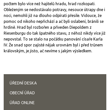
počtem bylo více než hajitelů hradu, hrad rozkopati.
Obleženým se nedostávalo potravy, nesouce útrapy dne i
noci, nemohli již na dlouho odpírati přesile. Vidouce, že
pomoc od nikoho nepřichází a ač byli oslabení, bránili se
hrdině. Hrad byl rozbořen a přiveden Diepoldem z
Riesenburgu do tak špatného stavu, z něhož nikdy více již
nepovstal. To se stalo na počátku panování císaře Karla
IV. Že snad spor zajisté nějak urovnám byl i před trůnem
královským, je jisto, ač nevíme s jakým výsledkem.
ÚŘEDNÍ DESKA
OBECNÍ ÚŘAD
ÚŘAD ONLINE