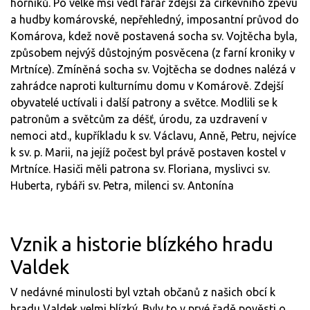
horníků. Po velké mši vedl farář zdejší za církevního zpěvu
a hudby komárovské, nepřehledný, imposantní průvod do
Komárova, kdež nově postavená socha sv. Vojtěcha byla,
způsobem nejvýš důstojným posvěcena (z farní kroniky v
Mrtníce). Zmíněná socha sv. Vojtěcha se dodnes nalézá v
zahrádce naproti kulturnímu domu v Komárově. Zdejší
obyvatelé uctívali i další patrony a světce. Modlili se k
patronům a světcům za déšť, úrodu, za uzdravení v
nemoci atd., kupříkladu k sv. Václavu, Anně, Petru, nejvíce
k sv. p. Marii, na jejíž počest byl právě postaven kostel v
Mrtníce. Hasiči měli patrona sv. Floriana, myslivci sv.
Huberta, rybáři sv. Petra, milenci sv. Antonína
Vznik a historie blízkého hradu
Valdek
V nedávné minulosti byl vztah občanů z našich obcí k
hradu Valdek velmi blízký. Byly to v prvé řadě pověsti o