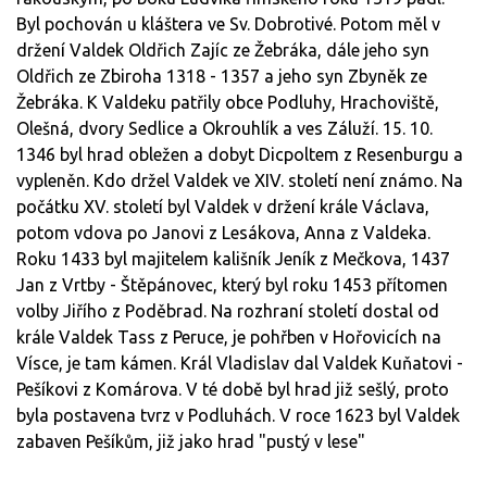
Byl pochován u kláštera ve Sv. Dobrotivé. Potom měl v
držení Valdek Oldřich Zajíc ze Žebráka, dále jeho syn
Oldřich ze Zbiroha 1318 - 1357 a jeho syn Zbyněk ze
Žebráka. K Valdeku patřily obce Podluhy, Hrachoviště,
Olešná, dvory Sedlice a Okrouhlík a ves Záluží. 15. 10.
1346 byl hrad obležen a dobyt Dicpoltem z Resenburgu a
vypleněn. Kdo držel Valdek ve XIV. století není známo. Na
počátku XV. století byl Valdek v držení krále Václava,
potom vdova po Janovi z Lesákova, Anna z Valdeka.
Roku 1433 byl majitelem kališník Jeník z Mečkova, 1437
Jan z Vrtby - Štěpánovec, který byl roku 1453 přítomen
volby Jiřího z Poděbrad. Na rozhraní století dostal od
krále Valdek Tass z Peruce, je pohřben v Hořovicích na
Vísce, je tam kámen. Král Vladislav dal Valdek Kuňatovi -
Pešíkovi z Komárova. V té době byl hrad již sešlý, proto
byla postavena tvrz v Podluhách. V roce 1623 byl Valdek
zabaven Pešíkům, již jako hrad "pustý v lese"