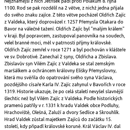
Nejznámější z nich Jetříšek padl proti Polákům 8. října
1100. Rod se pak rozdělil na 2 větve, z nichž jedna přijala
do svého znaku zajíce. Z této větve pocházel Oldřich Zajíc
z Valdeka, který doprovázel r. 1257 Přemysla Otakara do
Bavor na válečné tažení. Oldřich Zajíc byl "malým králem"
v kraji. Byl popravcem, zastupoval panovníka na soudech,
velel branné moci, měl v patrnosti příjmy královské.
Oldřich Zajíc zemřel v roce 1271 a byl pochován v klášteře
ve sv. Dobrotivé. Zanechal 2 syny, Oldřicha a Zbislava.
Zbislavův syn Vilém Zajíc z Valdeka se stal zemským
maršálkem a ochráncem královny Elišky Přemyslovny,
která mu svěřila do opatrování svého syna Václava,
pozdějšího císaře Karla IV. Zajíc zahynul v Bavořích v roce
1319. Historie ukazuje, že po celá staletí nevyšel slavnější
šlechtic než byl Vilém Zajíc z Valdeka. Podle historických
pramenů patřily v r. 1331 k hradu Valdek obce Podluhy,
Hrachoviště, Olešná, Zaluží a dvory Sedlice a Skrouhlík.
Hrad Valdek zůstal majetkem Zajíců do začátku 15.
století, kdy připadl královské koruně. Král Václav IV. dal