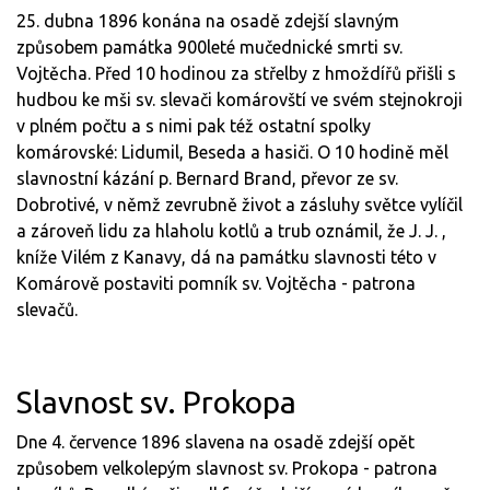
25. dubna 1896 konána na osadě zdejší slavným
způsobem památka 900leté mučednické smrti sv.
Vojtěcha. Před 10 hodinou za střelby z hmoždířů přišli s
hudbou ke mši sv. slevači komárovští ve svém stejnokroji
v plném počtu a s nimi pak též ostatní spolky
komárovské: Lidumil, Beseda a hasiči. O 10 hodině měl
slavnostní kázání p. Bernard Brand, převor ze sv.
Dobrotivé, v němž zevrubně život a zásluhy světce vylíčil
a zároveň lidu za hlaholu kotlů a trub oznámil, že J. J. ,
kníže Vilém z Kanavy, dá na památku slavnosti této v
Komárově postaviti pomník sv. Vojtěcha - patrona
slevačů.
Slavnost sv. Prokopa
Dne 4. července 1896 slavena na osadě zdejší opět
způsobem velkolepým slavnost sv. Prokopa - patrona