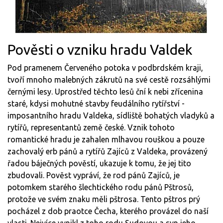
Pověsti o vzniku hradu Valdek
Pod pramenem Červeného potoka v podbrdském kraji,
tvoří mnoho malebných zákrutů na své cestě rozsáhlými
černými lesy. Uprostřed těchto lesů ční k nebi zřícenina
staré, kdysi mohutné stavby feudálního rytířství -
imposantního hradu Valdeka, sídliště bohatých vladyků a
rytířů, representantů země české. Vznik tohoto
romantické hradu je zahalen mlhavou rouškou a pouze
zachovalý erb pánů a rytířů Zajíců z Valdeka, provázený
řadou báječných pověstí, ukazuje k tomu, že jej tito
zbudovali. Pověst vypráví, že rod pánů Zajíců, je
potomkem starého šlechtického rodu pánů Pštrosů,
protože ve svém znaku měli pštrosa. Tento pštros prý
pocházel z dob praotce Čecha, kterého provázel do naší