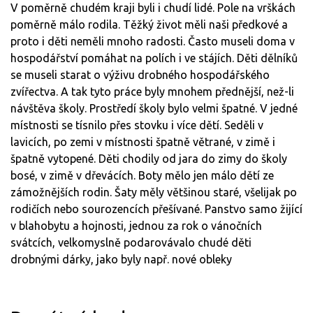
V poměrně chudém kraji byli i chudí lidé. Pole na vrškách
poměrně málo rodila. Těžký život měli naši předkové a
proto i děti neměli mnoho radosti. Často museli doma v
hospodářství pomáhat na polích i ve stájích. Děti dělníků
se museli starat o výživu drobného hospodářského
zvířectva. A tak tyto práce byly mnohem přednější, než-li
návštěva školy. Prostředí školy bylo velmi špatné. V jedné
místnosti se tísnilo přes stovku i více dětí. Seděli v
lavicích, po zemi v místnosti špatně větrané, v zimě i
špatně vytopené. Děti chodily od jara do zimy do školy
bosé, v zimě v dřevácích. Boty mělo jen málo dětí ze
zámožnějších rodin. Šaty měly většinou staré, všelijak po
rodičích nebo sourozencích přešívané. Panstvo samo žijící
v blahobytu a hojnosti, jednou za rok o vánočních
svátcích, velkomyslně podarovávalo chudé děti
drobnými dárky, jako byly např. nové obleky