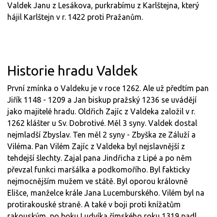
Valdek Janu z Lesákova, purkrabímu z Karlštejna, který
hájil Karlštejn v r. 1422 proti Pražanům.
Historie hradu Valdek
První zmínka o Valdeku je v roce 1262. Ale už předtím pan
Jiřík 1148 - 1209 a Jan biskup pražský 1236 se uvádějí
jako majitelé hradu. Oldřich Zajíc z Valdeka založil v r.
1262 klášter u Sv. Dobrotivé. Měl 3 syny. Valdek dostal
nejmladší Zbyslav. Ten měl 2 syny - Zbyška ze Záluží a
Viléma. Pan Vilém Zajíc z Valdeka byl nejslavnější z
tehdejší šlechty. Zajal pana Jindřicha z Lipé a po něm
převzal funkci maršálka a podkomořího. Byl fakticky
nejmocnějším mužem ve státě. Byl oporou královně
Elišce, manželce krále Jana Lucemburského. Vilém byl na
protirakouské straně. A také v boji proti knížatům
rakouským, po boku Ludvíka římského roku 1319 padl.