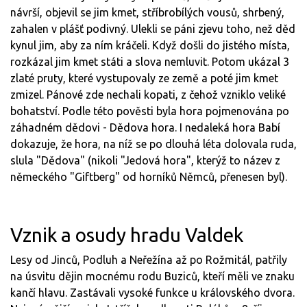
návrší, objevil se jim kmet, stříbrobílých vousů, shrbený,
zahalen v plášť podivný. Ulekli se páni zjevu toho, než děd
kynul jim, aby za ním kráčeli. Když došli do jistého místa,
rozkázal jim kmet státi a slova nemluvit. Potom ukázal 3
zlaté pruty, které vystupovaly ze země a poté jim kmet
zmizel. Pánové zde nechali kopati, z čehož vzniklo veliké
bohatství. Podle této pověsti byla hora pojmenována po
záhadném dědovi - Dědova hora. I nedaleká hora Babí
dokazuje, že hora, na níž se po dlouhá léta dolovala ruda,
slula "Dědova" (nikoli "Jedová hora", kterýž to název z
německého "Giftberg" od horníků Němců, přenesen byl).
Vznik a osudy hradu Valdek
Lesy od Jinců, Podluh a Neřežína až po Rožmitál, patřily
na úsvitu dějin mocnému rodu Buziců, kteří měli ve znaku
kančí hlavu. Zastávali vysoké funkce u královského dvora.