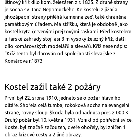
litinový kříž dílo kom. železáren z r. 1825. Z druhé strany
je socha sv. Jana Nepomuckého. Ke kostelu z jižní a
jihozápadní strany přiléhá kamenná zeď, také chráněna
památkovým úřadem. Má stříšku, která je obdobně jako
kostel kryta červenými prejzovými taškami. Před kostelem
u farské zahrady stojí asi 3 m vysoký železný kříž, další
dílo komárovských modelářů a slevačů. Kříž nese nápis:
"Kříž tento byl darován od společnosti slevačské z
Komárova r.1873"
Kostel zažil také 2 požáry
První byl 22. srpna 1910, jednalo se o požár hlavního
oltáře. Shořela celá tumba, rokoková socha na evangelní
straně, rovný sloup. Škoda byla odhadnuta přes 2 000 K.
Druhý požár byl 10. května 1931. Vznikl od pohřební svíce.
Kostel byl značně začouzen, dveře ohořely, byl zničen 1
obraz křížové cesty a 2 jiné obrazy.