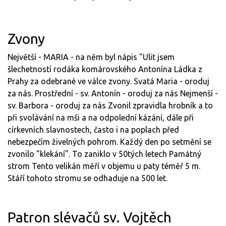
Zvony
Největší - MARIA - na něm byl nápis "Ulit jsem
šlechetností rodáka komárovského Antonína Ládka z
Prahy za odebrané ve válce zvony. Svatá Maria - oroduj
za nás. Prostřední - sv. Antonín - oroduj za nás Nejmenší -
sv. Barbora - oroduj za nás Zvonil zpravidla hrobník a to
při svolávání na mši a na odpolední kázání, dále při
církevních slavnostech, často i na poplach před
nebezpečím živelných pohrom. Každý den po setmění se
zvonilo "klekání". To zaniklo v 50tých letech Památný
strom Tento velikán měří v objemu u paty téměř 5 m.
Stáří tohoto stromu se odhaduje na 500 let.
Patron slévačů sv. Vojtěch