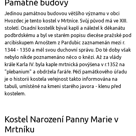
Památné budovy
Jedinou památnou budovou většího významu v obci
Hvozdec je tento kostel v Mrtníce. Svůj původ má ve XIII.
století. Osadní kostelík býval kaplí a náležel k děkanátu
podbrdskému a byl ve starém popisu diecése pražské pod
arcibiskupem Arnoštem z Pardubic zaznamenán mezi r.
1344 - 1350 a měl svou duchovní správu. Do té doby však
nebylo nikde poznamenáno něco o knězi. Až za vlády
krále Karla IV. byla kaple mrtnická povýšena v r.1352 na
"plebanium" a obdržela faráře. Péčí památkového úřadu
je o historii kostela veřejnost takto informována na
tabuli, umístěné na kmeni starého javora - klenu před
kostelem.
Kostel Narození Panny Marie v
Mrtníku