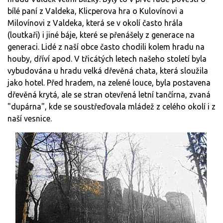
bílé paní z Valdeka, Klicperova hra o Kulovínovi a
Milovínovi z Valdeka, která se v okolí často hrála
(loutkaři) i jiné báje, které se přenášely z generace na
generaci. Lidé z naší obce často chodili kolem hradu na
houby, dříví apod. V třicátých letech našeho století byla
vybudována u hradu velká dřevěná chata, která sloužila
jako hotel. Před hradem, na zelené louce, byla postavena
dřevěná krytá, ale se stran otevřená letní tančírna, zvaná
"dupárna", kde se soustřeďovala mládež z celého okolí i z
naší vesnice.