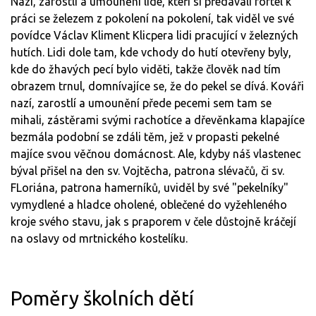
Nazí, zarostlí a umounění lidé, kteří si předávali fortel k
práci se železem z pokolení na pokolení, tak viděl ve své
povídce Václav Kliment Klicpera lidi pracující v železných
hutích. Lidi dole tam, kde vchody do hutí otevřeny byly,
kde do žhavých pecí bylo viděti, takže člověk nad tím
obrazem trnul, domnívajíce se, že do pekel se dívá. Kováři
nazí, zarostlí a umounění přede pecemi sem tam se
mihali, zástěrami svými rachotíce a dřevěnkama klapajíce
bezmála podobní se zdáli těm, jež v propasti pekelné
majíce svou věčnou domácnost. Ale, kdyby náš vlastenec
býval přišel na den sv. Vojtěcha, patrona slévačů, či sv.
FLoriána, patrona hamerníků, uviděl by své "pekelníky"
vymydlené a hladce oholené, oblečené do vyžehleného
kroje svého stavu, jak s praporem v čele důstojně kráčejí
na oslavy od mrtnického kostelíku.
Poměry školních dětí