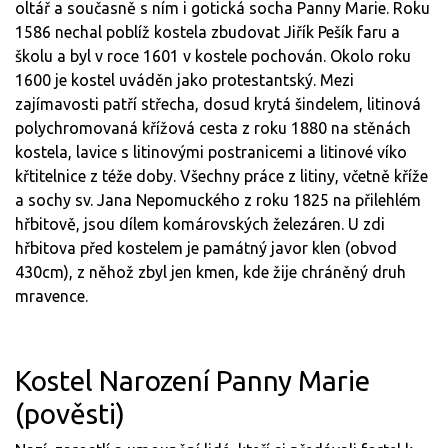
oltář a současně s ním i gotická socha Panny Marie. Roku
1586 nechal poblíž kostela zbudovat Jiřík Pešík faru a
školu a byl v roce 1601 v kostele pochován. Okolo roku
1600 je kostel uváděn jako protestantský. Mezi
zajímavosti patří střecha, dosud krytá šindelem, litinová
polychromovaná křížová cesta z roku 1880 na stěnách
kostela, lavice s litinovými postranicemi a litinové víko
křtitelnice z téže doby. Všechny práce z litiny, včetně kříže
a sochy sv. Jana Nepomuckého z roku 1825 na přilehlém
hřbitově, jsou dílem komárovských železáren. U zdi
hřbitova před kostelem je památný javor klen (obvod
430cm), z něhož zbyl jen kmen, kde žije chráněný druh
mravence.
Kostel Narození Panny Marie
(pověsti)