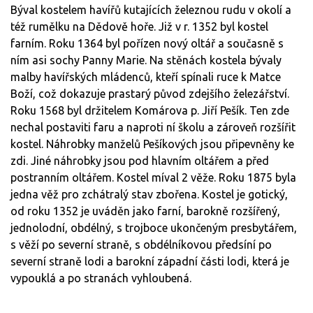
Býval kostelem havířů kutajících železnou rudu v okolí a
též rumělku na Dědově hoře. Již v r. 1352 byl kostel
farním. Roku 1364 byl pořízen nový oltář a současně s
ním asi sochy Panny Marie. Na stěnách kostela bývaly
malby havířských mládenců, kteří spínali ruce k Matce
Boží, což dokazuje prastarý původ zdejšího železářství.
Roku 1568 byl držitelem Komárova p. Jiří Pešík. Ten zde
nechal postaviti faru a naproti ní školu a zároveň rozšířit
kostel. Náhrobky manželů Pešíkových jsou připevněny ke
zdi. Jiné náhrobky jsou pod hlavním oltářem a před
postranním oltářem. Kostel míval 2 věže. Roku 1875 byla
jedna věž pro zchátralý stav zbořena. Kostel je gotický,
od roku 1352 je uváděn jako farní, barokně rozšířený,
jednolodní, obdélný, s trojboce ukončeným presbytářem,
s věží po severní straně, s obdélníkovou předsíní po
severní straně lodi a barokní západní části lodi, která je
vypouklá a po stranách vyhloubená.