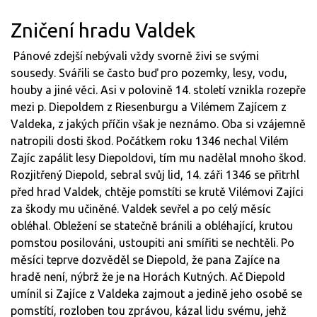
Zničení hradu Valdek
Pánové zdejší nebývali vždy svorně živi se svými
sousedy. Svářili se často buď pro pozemky, lesy, vodu,
houby a jiné věci. Asi v polovině 14. století vznikla rozepře
mezi p. Diepoldem z Riesenburgu a Vilémem Zajícem z
Valdeka, z jakých příčin však je neznámo. Oba si vzájemně
natropili dosti škod. Počátkem roku 1346 nechal Vilém
Zajíc zapálit lesy Diepoldovi, tím mu nadělal mnoho škod.
Rozjitřený Diepold, sebral svůj lid, 14. záři 1346 se přitrhl
před hrad Valdek, chtěje pomstíti se krutě Vilémovi Zajíci
za škody mu učiněné. Valdek sevřel a po celý měsíc
obléhal. Obležení se statečně bránili a obléhající, krutou
pomstou posilováni, ustoupiti ani smířiti se nechtěli. Po
měsíci teprve dozvěděl se Diepold, že pana Zajíce na
hradě není, nýbrž že je na Horách Kutných. Ač Diepold
umínil si Zajíce z Valdeka zajmout a jedině jeho osobě se
pomstítí, rozloben tou zprávou, kázal lidu svému, jehž