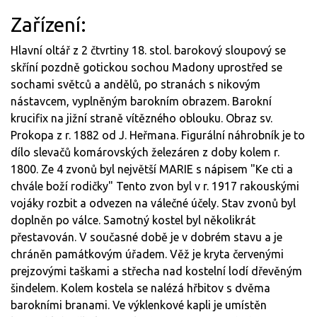
Zařízení:
Hlavní oltář z 2 čtvrtiny 18. stol. barokový sloupový se
skříní pozdně gotickou sochou Madony uprostřed se
sochami světců a andělů, po stranách s nikovým
nástavcem, vyplněným barokním obrazem. Barokní
krucifix na jižní straně vítězného oblouku. Obraz sv.
Prokopa z r. 1882 od J. Heřmana. Figurální náhrobník je to
dílo slevačů komárovských železáren z doby kolem r.
1800. Ze 4 zvonů byl největší MARIE s nápisem "Ke cti a
chvále boží rodičky" Tento zvon byl v r. 1917 rakouskými
vojáky rozbit a odvezen na válečné účely. Stav zvonů byl
doplněn po válce. Samotný kostel byl několikrát
přestavován. V současné době je v dobrém stavu a je
chráněn památkovým úřadem. Věž je kryta červenými
prejzovými taškami a střecha nad kostelní lodí dřevěným
šindelem. Kolem kostela se nalézá hřbitov s dvěma
barokními branami. Ve výklenkové kapli je umístěn