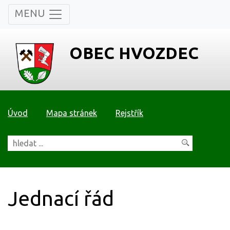
MENU
OBEC HVOZDEC
Úvod
Mapa stránek
Rejstřík
Jednací řád