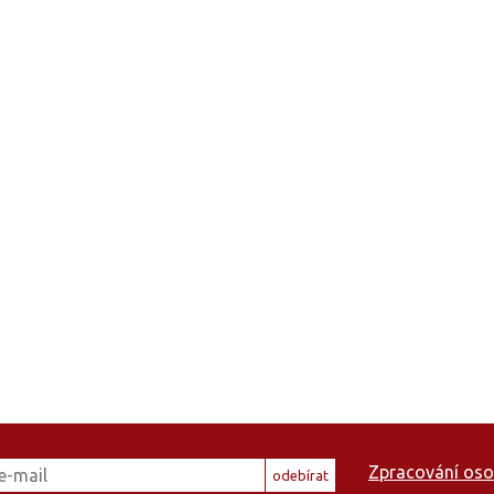
Zpracování oso
odebírat