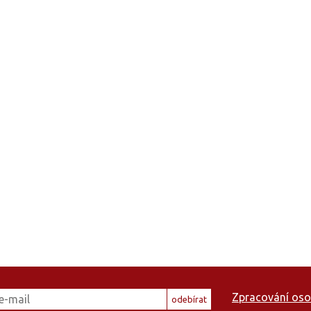
Zpracování oso
odebírat