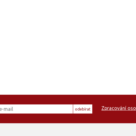
Zpracování oso
odebírat