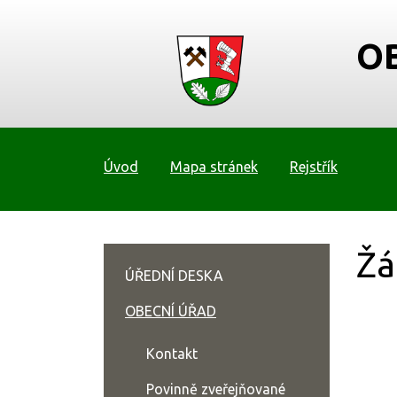
O
Úvod
Mapa stránek
Rejstřík
Žá
ÚŘEDNÍ DESKA
OBECNÍ ÚŘAD
Kontakt
Povinně zveřejňované