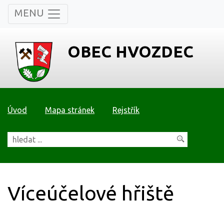
MENU
OBEC HVOZDEC
Úvod
Mapa stránek
Rejstřík
Víceúčelové hřiště