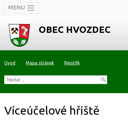
MENU
OBEC HVOZDEC
Úvod
Mapa stránek
Rejstřík
Víceúčelové hřiště