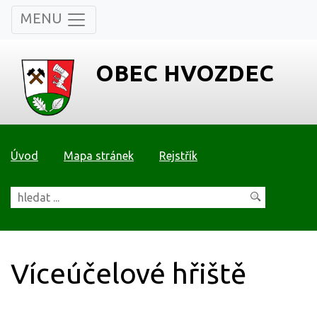
MENU
OBEC HVOZDEC
Úvod
Mapa stránek
Rejstřík
Víceúčelové hřiště