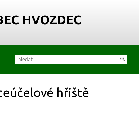
BEC HVOZDEC
ceúčelové hřiště