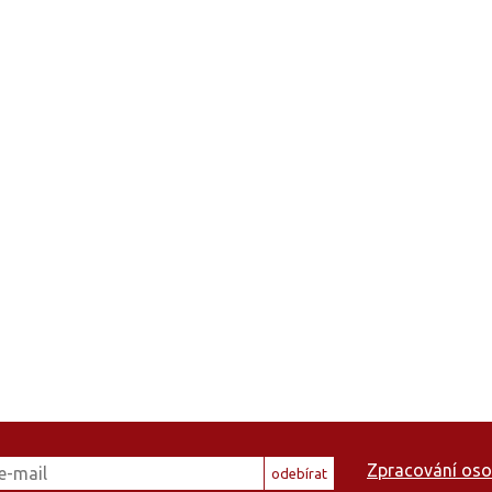
Zpracování oso
odebírat