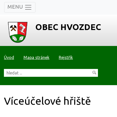
MENU
OBEC HVOZDEC
Úvod
Mapa stránek
Rejstřík
Víceúčelové hřiště