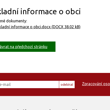
ladní informace o obci
jené dokumenty:
ladní informace o obci.docx (DOCX 38.02 kB)
ávrat na předchozí stránku
Zpracování oso
odebírat