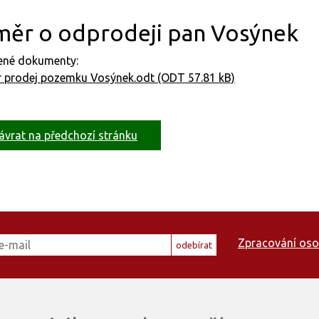
měr o odprodeji pan Vosýnek
jené dokumenty:
 prodej pozemku Vosýnek.odt (ODT 57.81 kB)
ávrat na předchozí stránku
Zpracování oso
odebírat