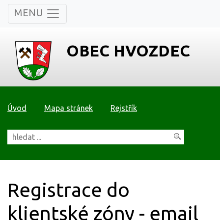
MENU
OBEC HVOZDEC
Úvod
Mapa stránek
Rejstřík
Registrace do
klientské zóny - email