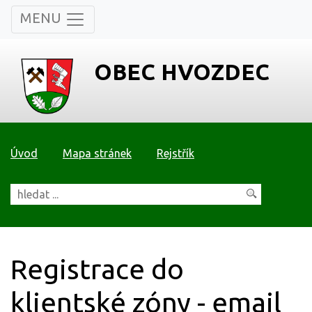
MENU
OBEC HVOZDEC
Úvod
Mapa stránek
Rejstřík
Registrace do
klientské zóny - email