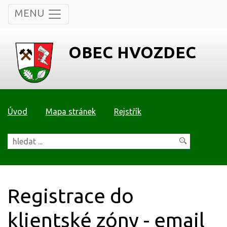
MENU
OBEC HVOZDEC
Úvod
Mapa stránek
Rejstřík
Registrace do
klientské zóny - email