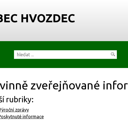
BEC HVOZDEC
vinně zveřejňované info
ší rubriky:
Výroční zprávy
Poskytnuté informace