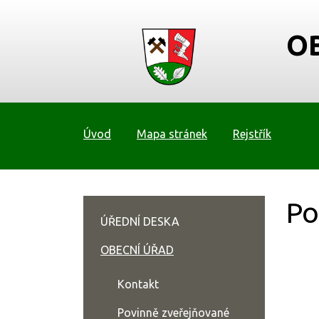
O
Úvod
Mapa stránek
Rejstřík
Po
ÚŘEDNÍ DESKA
OBECNÍ ÚŘAD
Kontakt
Povinně zveřejňované