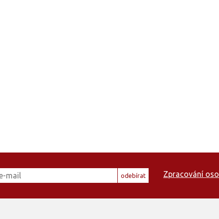
Zpracování oso
odebírat