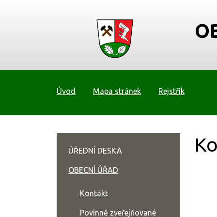
O
Úvod
Mapa stránek
Rejstřík
Ko
ÚŘEDNÍ DESKA
OBECNÍ ÚŘAD
Kontakt
Povinně zveřejňované