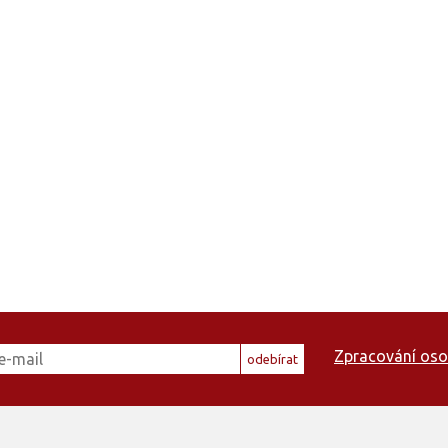
Zpracování oso
odebírat