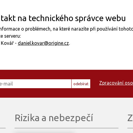
takt na technického správce webu
nformace o problémech, na které narazíte při používání toho
e serveru:
 Kovář -
daniel.kovar@origine.cz
.
Zpracování oso
odebírat
Rizika a nebezpečí
Z