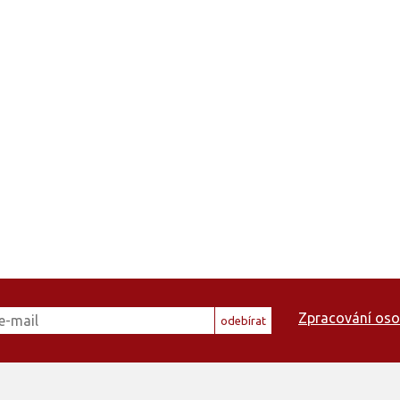
Zpracování oso
odebírat