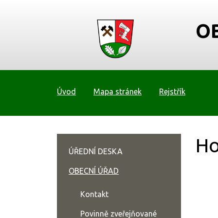
O
Úvod
Mapa stránek
Rejstřík
Ho
ÚŘEDNÍ DESKA
OBECNÍ ÚŘAD
Kontakt
Povinně zveřejňované