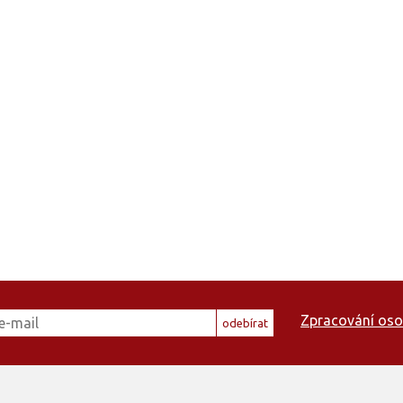
Zpracování oso
odebírat