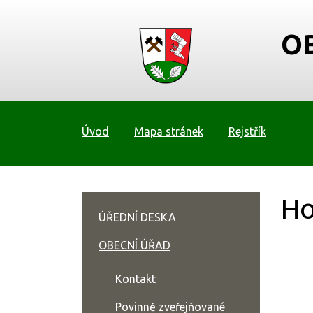
O
Úvod
Mapa stránek
Rejstřík
Ho
ÚŘEDNÍ DESKA
OBECNÍ ÚŘAD
Kontakt
Povinně zveřejňované