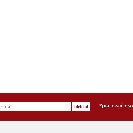
Zpracování oso
odebírat