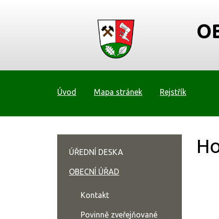
O
Úvod
Mapa stránek
Rejstřík
Ho
ÚŘEDNÍ DESKA
OBECNÍ ÚŘAD
Kontakt
Povinně zveřejňované