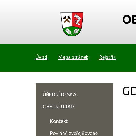
O
Úvod
Mapa stránek
Rejstřík
G
ÚŘEDNÍ DESKA
OBECNÍ ÚŘAD
Kontakt
Povinně zveřejňované