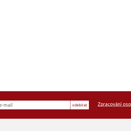
Zpracování oso
odebírat