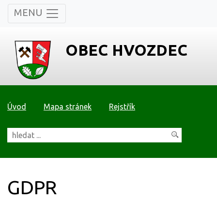
MENU
OBEC HVOZDEC
Úvod
Mapa stránek
Rejstřík
GDPR