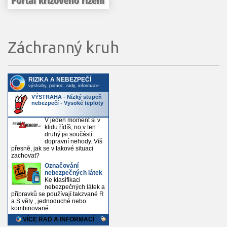
Záchranný kruh