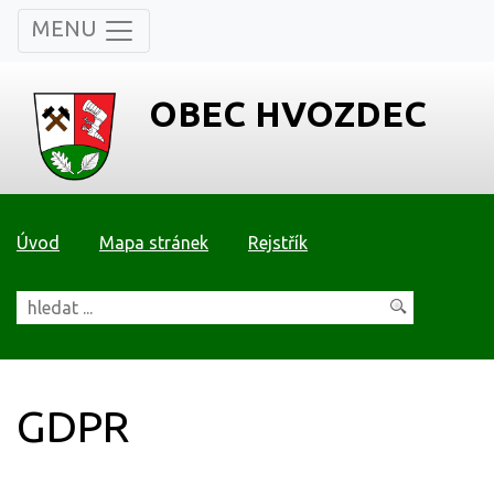
MENU
OBEC HVOZDEC
Úvod
Mapa stránek
Rejstřík
GDPR