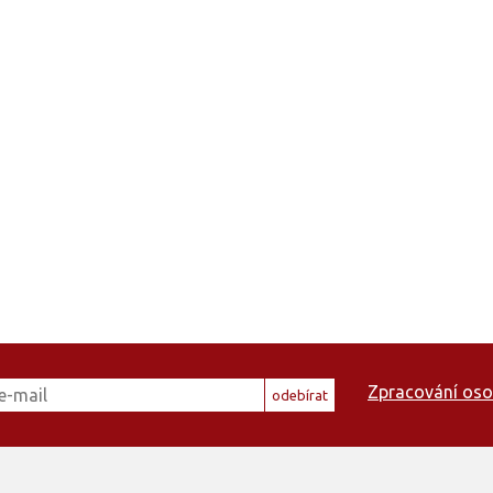
Zpracování oso
odebírat