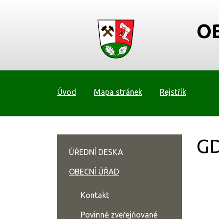
O
Úvod
Mapa stránek
Rejstřík
G
ÚŘEDNÍ DESKA
OBECNÍ ÚŘAD
Kontakt
Povinně zveřejňované