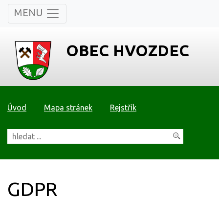
MENU
OBEC HVOZDEC
Úvod
Mapa stránek
Rejstřík
GDPR