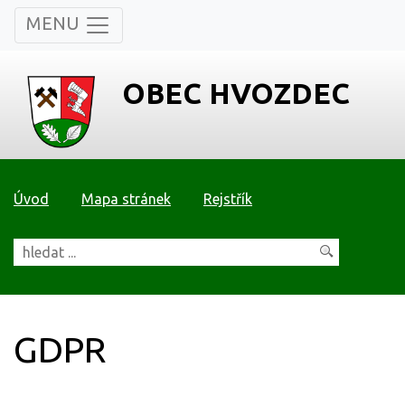
MENU
OBEC HVOZDEC
Úvod
Mapa stránek
Rejstřík
GDPR