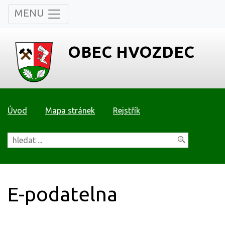
MENU
OBEC HVOZDEC
Úvod
Mapa stránek
Rejstřík
E-podatelna