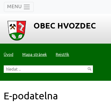
MENU
OBEC HVOZDEC
Úvod
Mapa stránek
Rejstřík
E-podatelna