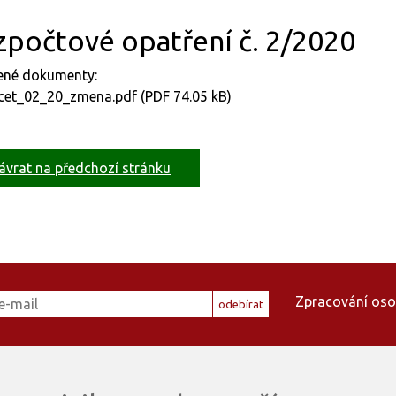
zpočtové opatření č. 2/2020
jené dokumenty:
cet_02_20_zmena.pdf (PDF 74.05 kB)
ávrat na předchozí stránku
Zpracování oso
odebírat