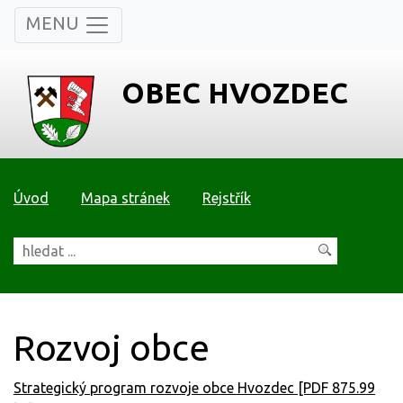
MENU
OBEC HVOZDEC
Úvod
Mapa stránek
Rejstřík
Rozvoj obce
Strategický program rozvoje obce Hvozdec [PDF 875.99