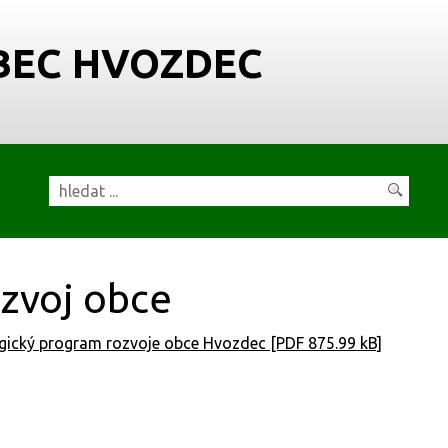
BEC HVOZDEC
zvoj obce
gický program rozvoje obce Hvozdec [PDF 875.99 kB]