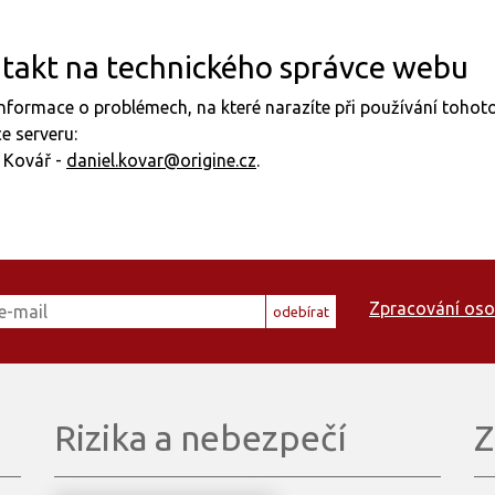
takt na technického správce webu
nformace o problémech, na které narazíte při používání toho
e serveru:
 Kovář -
daniel.kovar@origine.cz
.
Zpracování oso
odebírat
Rizika a nebezpečí
Z